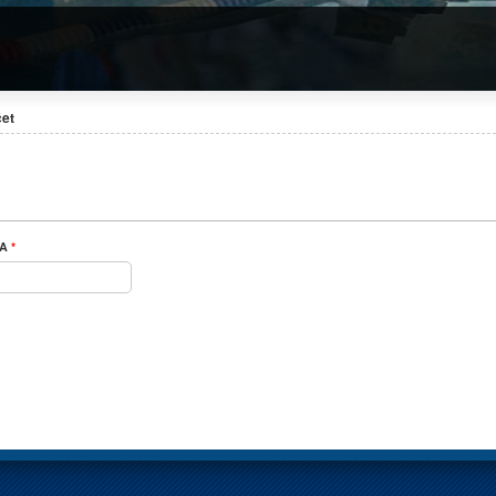
čet
karta)
SA
*