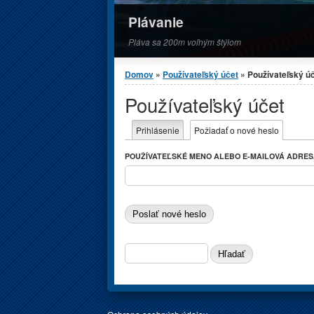
Plávanie
Pláva sa 200m voľným štýlom
Nachádzate sa tu
Domov
»
Používateľský účet
» Používateľský ú
Používateľský účet
Primárne karty
Prihlásenie
Požiadať o nové heslo
(aktívna 
POUŽÍVATEĽSKÉ MENO ALEBO E-MAILOVÁ ADRE
Vyhľadávanie
HĽADAŤ